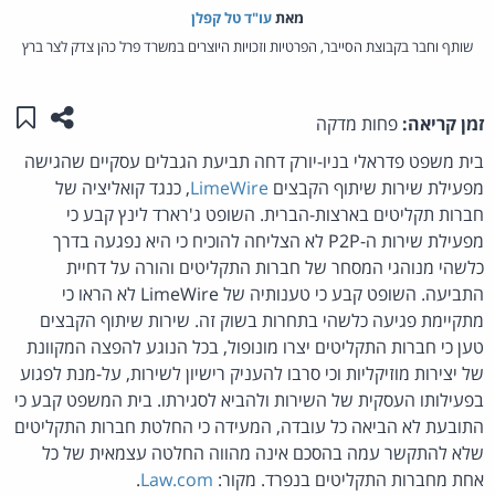
מאת‏
עו"ד טל קפלן
שותף וחבר בקבוצת הסייבר, הפרטיות וזכויות היוצרים במשרד פרל כהן צדק לצר ברץ
שתפו ע
שמו
זמן קריאה:
פחות מדקה
בית משפט פדראלי בניו-יורק דחה תביעת הגבלים עסקיים שהגישה
מפעילת שירות שיתוף הקבצים
LimeWire
, כנגד קואליציה של
חברות תקליטים בארצות-הברית. השופט ג'רארד לינץ קבע כי
מפעילת שירות ה-P2P לא הצליחה להוכיח כי היא נפגעה בדרך
כלשהי מנוהגי המסחר של חברות התקליטים והורה על דחיית
התביעה. השופט קבע כי טענותיה של LimeWire לא הראו כי
מתקיימת פגיעה כלשהי בתחרות בשוק זה. שירות שיתוף הקבצים
טען כי חברות התקליטים יצרו מונופול, בכל הנוגע להפצה המקוונת
של יצירות מוזיקליות וכי סרבו להעניק רישיון לשירות, על-מנת לפגוע
בפעילותו העסקית של השירות ולהביא לסגירתו. בית המשפט קבע כי
התובעת לא הביאה כל עובדה, המעידה כי החלטת חברות התקליטים
שלא להתקשר עמה בהסכם אינה מהווה החלטה עצמאית של כל
אחת מחברות התקליטים בנפרד. מקור:
Law.com
.