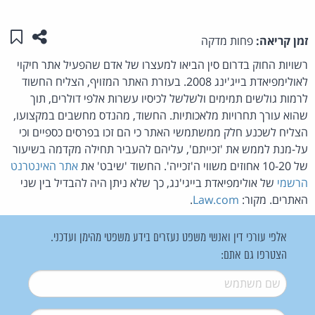
שתפו ע
שמו
זמן קריאה:
פחות מדקה
רשויות החוק בדרום סין הביאו למעצרו של אדם שהפעיל אתר חיקוי
לאולימפיאדת בייג'ינג 2008. בעזרת האתר המזויף, הצליח החשוד
לרמות גולשים תמימים ולשלשל לכיסיו עשרות אלפי דולרים, תוך
שהוא עורך תחרויות מלאכותיות. החשוד, מהנדס מחשבים במקצועו,
הצליח לשכנע חלק ממשתמשי האתר כי הם זכו בפרסים כספיים וכי
על-מנת לממש את 'זכייתם', עליהם להעביר תחילה מקדמה בשיעור
של 10-20 אחוזים משווי ה'זכייה'. החשוד 'שיבט' את
אתר האינטרנט
הרשמי
של אולימפיאדת בייגי'נג, כך שלא ניתן היה להבדיל בין שני
האתרים. מקור:
Law.com
.
אלפי עורכי דין ואנשי משפט נעזרים בידע משפטי מהימן ועדכני.
הצטרפו גם אתם:
שם משתמש
*