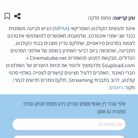
שתפו ע
שמו
זמן קריאה:
פחות מדקה
איגוד תעשיות הקולנוע האמריקאי (
MPAA
) הגיש תביעה משפטית
כנגד שני אתרי אינטרנט, שלטענתו מאפשרים למשתמשי אינטרנט
לצפות בסרטים פיראטיים, שחלקם עדיין מוצגים בבתי הקולנוע.
התביעה, שהוגשה ביום רביעי האחרון בשמם של אולפני הסרטים
הגדולים, מבקשת למנוע מהאתרים Cinematube.net ו-
Ssupload.com מלהמשיך ולהפר את זכויות היוצרים של האולפנים
חברי האיגוד. האתרים דלעיל מציעים קישורים לצפייה באלפי סרטי
קולנוע, לרוב בתבנית Streaming, חלקם כותרים חדשים לגמרי.
מקור:
רויטרס
.
אלפי עורכי דין ואנשי משפט נעזרים בידע משפטי מהימן ועדכני.
הצטרפו גם אתם:
שם משתמש
*