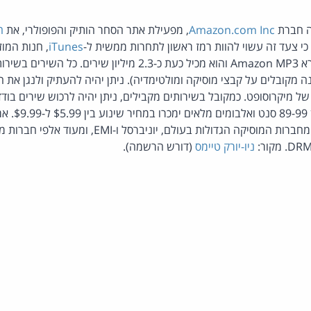
ה חברת
Amazon.com Inc
, מפעילת אתר הסחר הותיק והפופולרי, את
ח
כי צעד זה עשוי להוות רמז ראשון לתחרות ממשית ל-
iTunes
, חנות המוז
רות החדש
 מקובלים על קבצי מוסיקה ומולטימדיה). ניתן יהיה להעתיק ולנגן את ה
ה iPod של אפל ו-Zune של מיקרוסופט. כמקובל בשירותים מקבילים, ניתן יהיה לרכוש שירים
המחיר לשיר בוד
את הרפרטואר של שתיים מחברות המוסיקה הגדולות בעולם, 
ניו-יורק טיימס
(דורש הרשמה).