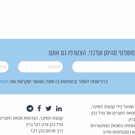
 משפטי מהימן ועדכני. הצטרפו גם אתם:
סיסמה
*
סיסמה
בהרשמה לאתר ובשימוש בו אתה מאשר שקראת את
תנאי
law.co.il מופעל בידי קבוצת הסייבר,
לינקדאין
טוויטר
פייסבוק
טלגרם
כויות היוצרים של פרל כהן
קבוצת הסייבר, הפרטיות וזכויות היוצרים
רץ.
פרל כהן צדק לצר ברץ
תמחה בסוגיות המתעוררות
דרך מנחם בגין 121
 בטכנולוגיות מידע