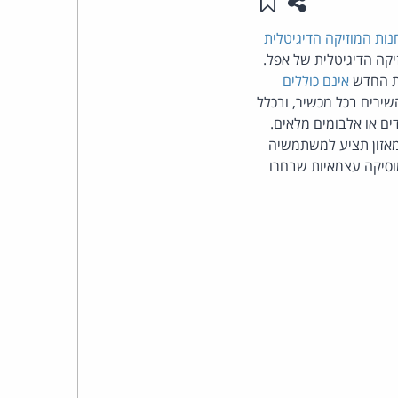
שתפו עמוד זה
שמור ב"תכנים שלי"
העומד
נות המוזיקה הדיגיטלית
יקה הדיגיטלית של אפל.
בראש
אינם כוללים
שירים בכל מכשיר, ובכלל
קבוצת
 בודדים או אלבומים מלאים.
ד ינוע בין 89-99 סנט ואלבומים מלאים ימכרו במחיר שינוע בין $5.99 ל-$9.99. אמאזון תציע למשתמשיה
האינטרנט,
יוניברסל ו-EMI, ומעוד אלפי חברות מוסיקה עצמאיות שבחרו
הסייבר
וזכויות
היוצרים
של
פרל