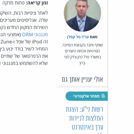
זמן קריאה:
פחות מדקה
לאחר ציפיות רבות, השיק
שלה. אנליסיטים מעריכים 
השירות המקוון החדש נקרא Amazon MP3 והוא מכיל כעת כ-2.3 מיליון שירים. כל השירים בשי
מנגנוני DRM
(אמצעי הגנה
מאת‏
עו"ד טל קפלן
ז
שותף וחבר בקבוצת הסייבר,
הפרטיות וזכויות היוצרים
במשרד פרל כהן צדק לצר
שלא להשתמש במנגנוני DRM. מקור:
ברץ
אולי יעניין אותך גם
מסחר אלקטרוני
רשות ני"ע: הצגת
המלצות לניירות
ערך באינטרנט