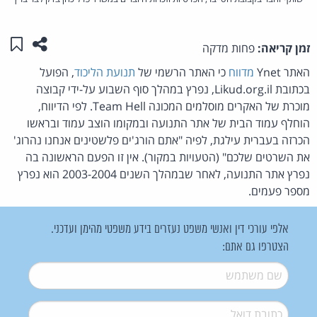
שתפו ע
שמו
זמן קריאה:
פחות מדקה
האתר Ynet
מדווח
כי האתר הרשמי של
תנועת הליכוד
, הפועל
בכתובת Likud.org.il, נפרץ במהלך סוף השבוע על-ידי קבוצה
מוכרת של האקרים מוסלמים המכונה Team Hell. לפי הדיווח,
הוחלף עמוד הבית של אתר התנועה ובמקומו הוצב עמוד ובראשו
הכרזה בעברית עילגת, לפיה "אתם הורג'ים פלשטינים אנחנו נהרוג'
את השרטים שלכם" (הטעויות במקור). אין זו הפעם הראשונה בה
נפרץ אתר התנועה, לאחר שבמהלך השנים 2003-2004 הוא נפרץ
מספר פעמים.
אלפי עורכי דין ואנשי משפט נעזרים בידע משפטי מהימן ועדכני.
הצטרפו גם אתם:
שם משתמש
*
דואל
*