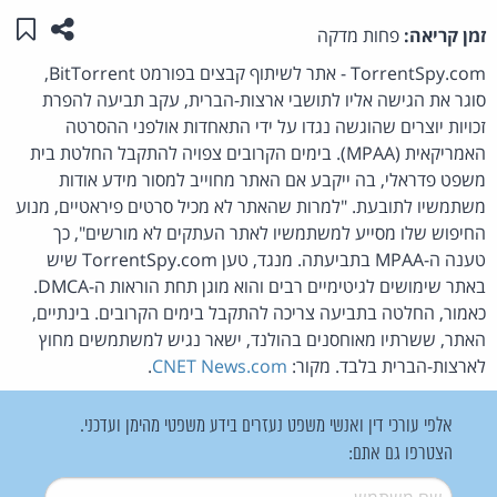
שתפו ע
שמו
זמן קריאה:
פחות מדקה
TorrentSpy.com - אתר לשיתוף קבצים בפורמט BitTorrent,
סוגר את הגישה אליו לתושבי ארצות-הברית, עקב תביעה להפרת
זכויות יוצרים שהוגשה נגדו על ידי התאחדות אולפני ההסרטה
האמריקאית (MPAA). בימים הקרובים צפויה להתקבל החלטת בית
משפט פדראלי, בה ייקבע אם האתר מחוייב למסור מידע אודות
משתמשיו לתובעת. "למרות שהאתר לא מכיל סרטים פיראטיים, מנוע
החיפוש שלו מסייע למשתמשיו לאתר העתקים לא מורשים", כך
טענה ה-MPAA בתביעתה. מנגד, טען TorrentSpy.com שיש
באתר שימושים לגיטימיים רבים והוא מוגן תחת הוראות ה-DMCA.
כאמור, החלטה בתביעה צריכה להתקבל בימים הקרובים. בינתיים,
האתר, ששרתיו מאוחסנים בהולנד, ישאר נגיש למשתמשים מחוץ
לארצות-הברית בלבד. מקור:
CNET News.com
.
אלפי עורכי דין ואנשי משפט נעזרים בידע משפטי מהימן ועדכני.
הצטרפו גם אתם:
שם משתמש
*