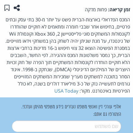
שתפו ע
שמו
זמן קריאה:
פחות מדקה
המכס הפדראלי בארצות-הברית פשט על יותר מ-30 בתי עסק ובתים
פרטיים, בחיפוש אחר שבבי חומרה ומתאמים לא חוקיים שהוחדרו
לקונסולות המשחקים סוני פלייסטיישן 2, Xbox 360 וקונסולת Wii
של נינטנדו, על מנת שניתן יהיה לשחק בהן במשחקי וידאו מזוייפים.
במסגרת הפשיטה הוצאו 32 צווי חיפוש ב-16 מדינות ברחבי ארצות
הברית, כך נמסר משלטונות המכס וההגירה. לפי החשד, השבבים
הלא חוקיים הוחדרו לקונסולות המשחקיים תוך הפרה של חוק זכויות
היוצרים של המילניום הדיגיטלי (DMCA), שנחקק ב-1998. איגוד
הסחר בתוכנה למשחקים מעריך שמכירות המשחקים המזוייפים
גורמים לתעשייה נזק של כ-3 מיליארד דולרים בשנה, לא כולל
הפירטיות באינטרנט. מקור:
USA Today
אלפי עורכי דין ואנשי משפט נעזרים בידע משפטי מהימן ועדכני.
הצטרפו גם אתם:
שם משתמש
*