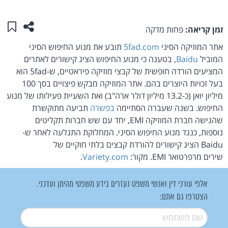
שתפו ע
שמו
זמן קריאה:
פחות מדקה
אתר המוזיקה הסיני
5fad.com
תובע את מנוע החיפוש הסיני
המוביל
Baidu
, בטענה כי מנוע החיפוש הציג קישורים לאתרים
המציעים הורדה חופשית של קבצי מוזיקה פיראטיים, ש-5fad הוא
בעל זכויות היוצרים בהם. אתר המוזיקה מבקש פיצויים בסך 100
מיליון יואן (כ-13.2 מיליון דולר ארה"ב) ואת השעיית פעילותו של מנוע
החיפוש. בשנה שעברה הסתיימה
בפשרה
תביעה מתוקשרת
שהגישה חברת המוזיקה EMI, יחד עם שש חברות תקליטים
נוספות, כנגד מנוע החיפוש הסיני. המחלוקת התגלעה לאחר ש-
Baidu הציג קישורים להורדת קבצים בלתי חוקיים של
שירים מרפרטואר EMI. מקור:
Variety.com
.
אלפי עורכי דין ואנשי משפט נעזרים בידע משפטי מהימן ועדכני.
הצטרפו גם אתם:
שם משתמש
*