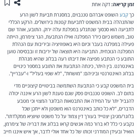
שתפו ע
שמו
זמן קריאה:
דקה אחת
כך
קבע
השופט אברהם טננבוים, במסגרת תביעת לשון הרע
שהתנהלה בבית המשפט לתביעות קטנות בירושלים. הרקע הכללי
לתביעה הוא סכסוך שנתגלע במפלגת עלה ירוק. התובע, אוהד שם
טוב, משמש כיום כיו"ר המפלגה ואילו הנתבעת, הגר צימרמן, הייתה
פעילה במפלגה בעבר וכיום היא באופוזיציה וביריבות עם הנהלת
המפלגה הנוכחית. התביעה היא תוצאה של יריבות זו ובבסיסה טוען
התובע כי הנתבע מפיצה את דיבתו רעה בבלוג שהיא מנהלת
באינטרנט. בין היתר, כינתה הנתבעת את התובע במספר כינויים
בבלוג האינטרנטי וביניהם: "מושחת", "לא שפוי בעליל" ו-"עבריין".
בית המשפט קבע כי הנתבעת השתמשה בביטויים קיצוניים מדי
בתום לב. השופט טננבוים פסק שגם טענת לשון הרע איננה יכולה
להגביל יתר על המידה את התבטאות הבלוגר המצוי וכי מטבע
הדברים, "לא כל כותב באינטרנט הוא משפטן ולא ייתכן שכל
בלוגר/מגיבן יצטייד בעורך דין צמוד על כל משפט שיוציא ממקלדתו".
נקבע כי כלל לא ברור כמה אנשים קראו בבלוג את דבריה של צימרמן,
הואיל ובעידן המודרני זכותו של כל אחד אולי לדבר, אך איש איננו חייב