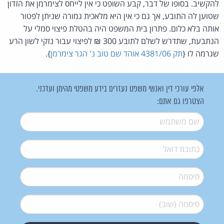
להקשיב. בסופו של דבר, קבע השופט כי אין לייחס לצימרמן את הזדון
שטוען לה התובע, אך גם כי אין היא מלאכית גמורה שניתן לפטור
אותה בלא כלום. פתרון בית המשפט היה בהטלת פיצוי סמלי על
הנתבעת, שתדרש לשלם לתובע 300 ₪ לפיצוי עבור נזקי לשון הרע
שגרמה לו {
תק 4381/06 אוהד שם טוב נ' הגר צימרמן
}.
אלפי עורכי דין ואנשי משפט נעזרים בידע משפטי מהימן ועדכני.
הצטרפו גם אתם:
שם משתמש
*
דואל
*
סיסמה
*
סיסמה (שוב)
*