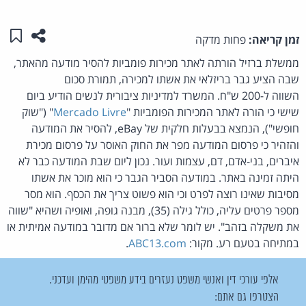
שתפו ע
שמו
זמן קריאה:
פחות מדקה
ממשלת ברזיל הורתה לאתר מכירות פומביות להסיר מודעה מהאתר,
שבה הציע גבר בריזלאי את אשתו למכירה, תמורת סכום
השווה ל-200 ש"ח. המשרד למדיניות ציבורית לנשים הודיע ביום
שישי כי הורה לאתר המכירות הפומביות "
Mercado Livre
" ("שוק
חופשי"), הנמצא בבעלות חלקית של eBay, להסיר את המודעה
והזהיר כי פרסום המודעה מפר את החוק האוסר על פרסום מכירת
איברים, בני-אדם, דם, עצמות ועור. נכון ליום שבת המודעה כבר לא
היתה זמינה באתר. במודעה הסביר הגבר כי הוא מוכר את אשתו
מסיבות שאינו רוצה לפרט וכי הוא פשוט צריך את הכסף. הוא מסר
מספר פרטים עליה, כולל גילה (35), מבנה גופה, ואופיה ושהיא "שווה
את משקלה בזהב". יש לומר שלא ברור אם מדובר במודעה אמיתית או
במתיחה בטעם רע. מקור:
ABC13.com
.
אלפי עורכי דין ואנשי משפט נעזרים בידע משפטי מהימן ועדכני.
הצטרפו גם אתם: