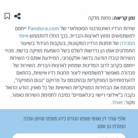
שתפו ע
שמו
זמן קריאה:
פחות מדקה
שירות הרדיו האינטרנטי הפופולארי של
Pandora.com
ייחסם
למשתמשים מחוץ לארצות-הברית. בכך החלו להתממש
איומי
הסגירה
של תחנות הרדיו המקוונות, בעקבות הגידול בשיעור
התמלוגים אותו הן נדרשות לשלם בשל השמעת מוזיקה ברשת. מנויי
השירות קיבלו הודעה בדואר-אלקטרוני, המיידעת אותם כי השירות
ייחסם בקרוב לרוב המדינות שמחוץ לארצות-הברית. השירות של
פנדורה מאפשר למשתמשיו ליצור תחנות רדיו אישיות, בהתאם
להעדפותיהם המוזיקליות ובהתבסס על פרויקט "גנום המוזיקה",
המנתח את הבחירות המוזיקליות האישיות של כל מאזין. הודע הדואל
נקבה ב"אילוצי רישוי בינלאומיים" כסיבה לחסימת השירות כאמור.
מקור:
Ynet
.
אלפי עורכי דין ואנשי משפט נעזרים בידע משפטי מהימן ועדכני.
הצטרפו גם אתם:
שם משתמש
*