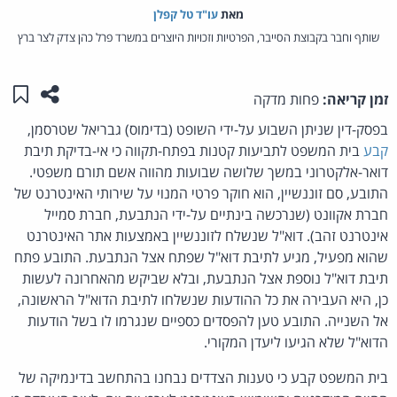
מאת‏
עו"ד טל קפלן
שותף וחבר בקבוצת הסייבר, הפרטיות וזכויות היוצרים במשרד פרל כהן צדק לצר ברץ
שתפו ע
שמו
זמן קריאה:
פחות מדקה
בפסק-דין שניתן השבוע על-ידי השופט (בדימוס) גבריאל שטרסמן,
קבע
בית המשפט לתביעות קטנות בפתח-תקווה כי אי-בדיקת תיבת
דואר-אלקטרוני במשך שלושה שבועות מהווה אשם תורם משפטי.
התובע, סם זוננשיין, הוא חוקר פרטי המנוי על שירותי האינטרנט של
חברת אקוונט (שנרכשה בינתיים על-ידי הנתבעת, חברת סמייל
אינטרנט זהב). דוא"ל שנשלח לזוננשיין באמצעות אתר האינטרנט
שהוא מפעיל, מגיע לתיבת דוא"ל שפתח אצל הנתבעת. התובע פתח
תיבת דוא"ל נוספת אצל הנתבעת, ובלא שביקש מהאחרונה לעשות
כן, היא העבירה את כל ההודעות שנשלחו לתיבת הדוא"ל הראשונה,
אל השנייה. התובע טען להפסדים כספיים שנגרמו לו בשל הודעות
הדוא"ל שלא הגיעו ליעדן המקורי.
בית המשפט קבע כי טענות הצדדים נבחנו בהתחשב בדינמיקה של