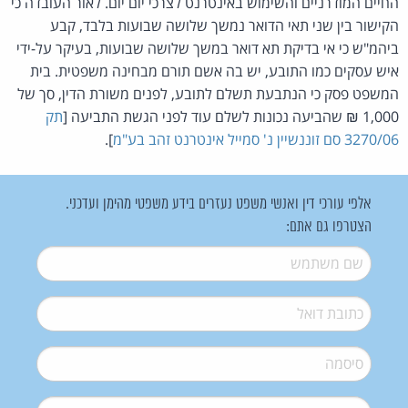
החיים המודרניים והשימוש באינטרנט לצרכי יום יום. לאור העובדה כי
הקישור בין שני תאי הדואר נמשך שלושה שבועות בלבד, קבע
ביהמ"ש כי אי בדיקת תא דואר במשך שלושה שבועות, בעיקר על-ידי
איש עסקים כמו התובע, יש בה אשם תורם מבחינה משפטית. בית
המשפט פסק כי הנתבעת תשלם לתובע, לפנים משורת הדין, סך של
1,000 ₪ שהביעה נכונות לשלם עוד לפני הגשת התביעה [
תק
3270/06 סם זוננשיין נ' סמייל אינטרנט זהב בע"מ
].
אלפי עורכי דין ואנשי משפט נעזרים בידע משפטי מהימן ועדכני.
הצטרפו גם אתם:
שם משתמש
*
דואל
*
סיסמה
*
סיסמה (שוב)
*