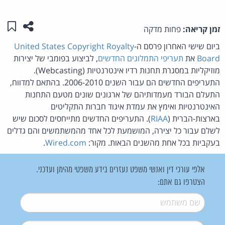
שתפו ע
שמו
זמן קריאה:
פחות מדקה
ביום שישי האחרון פרסם ה-
United States Copyright Royalty
Board
את
תעריפי התמלוגים החדשים
, לביצוע בפומבי של יצירות
מוזיקליות במסגרת תחנות רדיו אינטרנטיות (Webcasting).
התעריפים החדשים הם עבור השנים 2006-2010. בהתאם למדווח,
התעלם הבורד מעמדותיהם של ארגונים שונים מטעם התחנות
האינטרנטיות ואימץ את עמדת איגוד חברות התקליטים
בארצות-הברית (
RIAA
). התעריפים החדשים מתייחסים לסכום שיש
לשלם עבור כל יצירה, המושמעת לכל אחד מהמשתמשים והם גדלים
בעקביות בכל אחת מהשנים הבאות. מקור:
Wired.com
.
אלפי עורכי דין ואנשי משפט נעזרים בידע משפטי מהימן ועדכני.
הצטרפו גם אתם:
שם משתמש
*