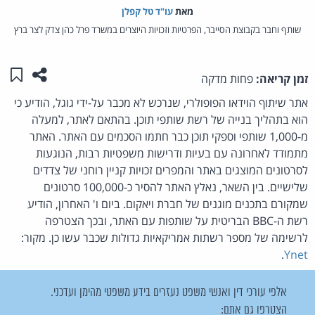
מאת‏
עו"ד טל קפלן
שותף וחבר בקבוצת הסייבר, הפרטיות וזכויות היוצרים במשרד פרל כהן צדק לצר ברץ
שתפו ע
שמו
זמן קריאה:
פחות מדקה
אתר שיתוף הוידאו הפופולרי, שנרכש לא מכבר על-ידי גוגל, הודיע כי
הוא בתהליך בנייה של רשת שותפי תוכן. בהתאם לאתר, למעלה
מ-1,000 שותפי וספקי תוכן כבר חתמו הסכמים עם האתר. האתר
מתמודד לאחרונה עם בעיות ודרישות משפטיות רבות, הנוגעות
לסרטונים המוצגים באתר והמפרים זכויות קניין רוחני של צדדים
שלישיים. בין השאר, נאלץ האתר להסיר כ-100,000 סרטונים
שמקורם בתכנים מוגנים של חברת ויאקום. ביום ו' האחרון, הודיע
רשת ה-BBC הבריטית על שותפות עם האתר, ובכך הצטרפה
לרשימה של מספר רשתות אמריקאיות גדולות שכבר עשו כן. מקור:
.
Ynet
אלפי עורכי דין ואנשי משפט נעזרים בידע משפטי מהימן ועדכני.
הצטרפו גם אתם: