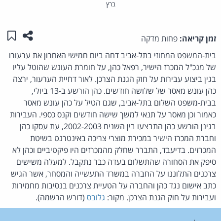
ברץ
שתפו ע
שמו
זמן קריאה:
פחות מדקה
בית-המשפט המחוזי בתל-אביב דחה ביום חמישי האחרון את ערעורו
של מנכ"ל המכרז הישיר, רפאל כהן, על חומרת העונש שהוטל עליו
בגין ביצוע עבירות על חוק הגנת הצרכן. לאור דחיית הערעור, ירצה
כהן עונש מאסר של שלושה חודשים. כהן הורשע ב-13 ביולי,
בבית-משפט השלום בתל-אביב, שגם הטיל על כהן עונש מאסר
כאמור וכן מאסר על תנאי למשך שישה חודשים וקנס כספי. העבירות
בגינן הורשע כהן התבצעו בין השנים 2002-2003, עת עסקו כהן
וחברת המכרז הישיר במכירת מוצרי צריכה באינטרנט בשיטת
המכרזים. בדיעבד, התברר שחלק מהמכרזים היו פיקטיביים וכהן לא
סיפק את הסחורה שהתשלום בעדה כבר נתקבל. למעלה משישים
צרכנים התלוננו על החברה במשרד התעשייה והמסחר, אשר הגיש
כתב אישום נגד כהן והחברה על הטעיית צרכנים בנסיבות מחמירות
ועבירות על חוק הגנת הצרכן. מקור:
גלובס
(דורש הרשמה).