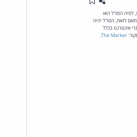
שתפו עמוד זה
שמור ב"תכנים שלי"
העומד
, לפיה המו"ל הוא
תאם לזאת, המו"ל יהיה
בראש
רי אינטרנט בכלל
קור:
The Marker
.
קבוצת
האינטרנט,
הסייבר
וזכויות
היוצרים
של
פרל