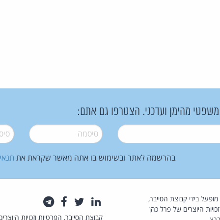
 משפטי מהימן ועדכני. הצטרפו גם אתם:
סיסמה
*
סיסמה
בהרשמה לאתר ובשימוש בו אתה מאשר שקראת את
תנאי
law.co.il מופעל בידי קבוצת הסייבר,
לינקדאין
טוויטר
פייסבוק
טלגרם
כויות היוצרים של פרל כהן
קבוצת הסייבר, הפרטיות וזכויות היוצרים
רץ.