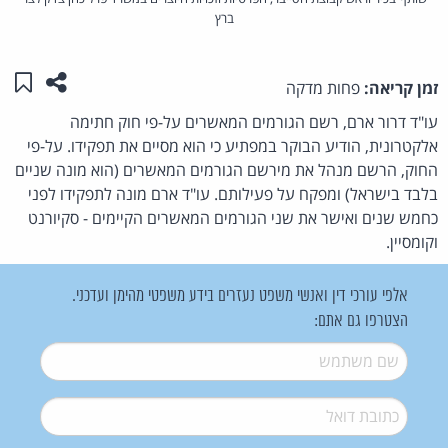
ברץ
שתפו ע
שמו
זמן קריאה:
פחות מדקה
עו"ד דרור ארם, רשם הגורמים המאשרים על-פי חוק חתימה
אלקטרונית, הודיע הבוקר במפתיע כי הוא מסיים את תפקידו. על-פי
החוק, הרשם מנהל את מירשם הגורמים המאשרים (הוא מונה שניים
בלבד בישראל) ומפקח על פעילותם. עו"ד ארם מונה לתפקידו לפני
כחמש שנים ואישר את שני הגורמים המאשרים הקיימים - סקיורנט
וקומסיין.
אלפי עורכי דין ואנשי משפט נעזרים בידע משפטי מהימן ועדכני.
הצטרפו גם אתם:
שם משתמש
*
דואל
*