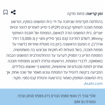
שתפו ע
שמו
זמן קריאה:
פחות מדקה
בהחלטה תקדימית שניתנה על-ידי בית המשפט בטוקיו, הורשע
מפתח תוכנה לשיתוף קבצים (P2P) כי סייע לאחרים להפר זכויות
יוצרים. בית המשפט הורה לנאשם, המפתח של תוכנת השיתוף
Winny, לשלם למדינה קנס בסך מיליון וחצי ין (כ-13,000 דולר
ארה"ב). זו הפעם הראשונה ביפן בה מוטלת אחריות כלשהי על
מפתח תוכנה, בשל פעולות לא חוקיות שביצעו בה משתמשיה.
המפתח הודיע כי הספיק לערער על ההחלטהלבית המשפט הגבוה
באוסאקה. לדברי המפתח, הרשעתו עלולה למנוע ממפתחי תוכנה
אחרים לפתח טכנולוגיות שימושיות, מחשש כי יואשמו בפלילים.
התביעה ביקשה להטיל על המפתח עונש מאסר של שנה אחת, אך
בית המשפט הסתפק כאמור בהרשעה והטלת קנס כספי. מקור:
.
Asahi.com
אלפי עורכי דין ואנשי משפט נעזרים בידע משפטי מהימן ועדכני.
הצטרפו גם אתם: