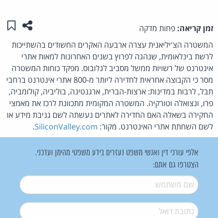
שתפו ע
שמו
זמן קריאה:
פחות מדקה
המשטרה הצ'יליאנית עצרה ארבעה האקרים החשודים בהשתייכות
לרשת בינלאומית, שנהגה לפרוץ בשנים האחרונות למאות אתרי
אינטרנט של רשויות ממשל מסביב לגלובוס. מפקד כוחות המשטרה
מסר כי הקבוצה אחראית לחדירה ליותר מ-800 אתרי אינטרנט ברחבי
תבל, לרבות במדינות: ארצות-הברית, ארגנטינה, בוליביה, קולומביה,
פרו, ונצואלה וטורקיה. המשטרה המקומית מתכוונת לרכז את מאמצי
החקירה בשאלה האם החדירה לאתרים נעשתה לשם גניבת מידע או
לשם השחתת אתרי האינטרנט. מקור:
SiliconValley.com
.
אלפי עורכי דין ואנשי משפט נעזרים בידע משפטי מהימן ועדכני.
הצטרפו גם אתם:
שם משתמש
*
דואל
*