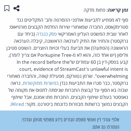
שתפו ע
שמו
זמן קריאה:
פחות מדקה
סוף לא מפתיע לתביעות אולפני ההסרטה וחב' התקליטים נגד
סטרימקאסט, החברה שמאחורי שירות החלפת הקבצים מורפיאוס:
לאחר שבית המשפט העליון האמריקאי
פסק כנגדה
(ביחד עם
גרוקסטר) והחזיר את התיק לערכאה הראשונה, קיבלה הערכאה
הראשונה (הפתעה!) את תביעת בעלי זכויות היוצרים. השופט סטיבן
ווליסון (יש אחד כזה, והוא לא מ-Porkupine Tree אם צריך לומר),
קבע בפסק-דין בן 60 עמודים ש"In the record before the
court, evidence of StreamCast's unlawful intent is
overwhelming". שרמן נטוורקס, מפעילת קאזה, והחברה מאחורי
גרוקסטר, כבר סגרו את התביעות נגדן
בפשרות מתוקשרות
. נראה
שבזה בא הסוף על קבוצת החברות שניסתה לתפוס את מקומה של
נאפסטר בעולם שיתוף הקבצים. החברות מתו אמנם, אבל שיתוף
הקבצים נמשך ברשתות מבוזרות כדוגמת ביטורנט. מקור:
Wired
.
אלפי עורכי דין ואנשי משפט נעזרים בידע משפטי מהימן ועדכני.
הצטרפו גם אתם: