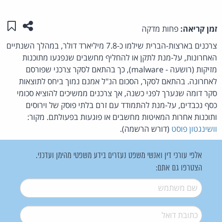
שתפו ע
שמו
זמן קריאה:
פחות מדקה
צרכנים בארצות-הברית שילמו כ-7.8 מיליארד דולר, במהלך השנתיים
האחרונות, על-מנת לתקן או להחליף מחשבים שנפגעו מתוכנות
מזיקות (רושעה - malware), כך בהתאם לסקר צרכני שפורסם
לאחרונה. בהתאם לסקר, הסכום הנ"ל אמנם נמוך ביחס לתוצאות
סקר דומה שנערך לפני כשנה, אך צרכנים ממשיכים להוציא סכומי
כסף נכבדים, על-מנת להתמודד עם זרם בלתי פוסק של וירוסים
ותוכנות אחרות המאיטות מחשבים או פוגעות בפעולתם. מקור:
וושינגטון פוסט
(דורש הרשמה).
אלפי עורכי דין ואנשי משפט נעזרים בידע משפטי מהימן ועדכני.
הצטרפו גם אתם:
שם משתמש
*
דואל
*