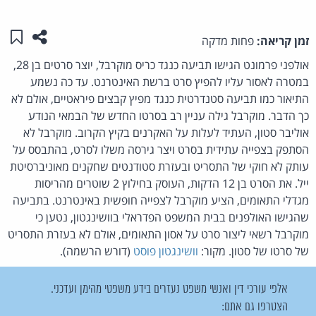
שתפו ע
שמו
זמן קריאה:
פחות מדקה
אולפני פרמונט הגישו תביעה כנגד כריס מוקרבל, יוצר סרטים בן 28,
במטרה לאסור עליו להפיץ סרט ברשת האינטרנט. עד כה נשמע
התיאור כמו תביעה סטנדרטית כנגד מפיץ קבצים פיראטיים, אולם לא
כך הדבר. מוקרבל גילה עניין רב בסרטו החדש של הבמאי הנודע
אוליבר סטון, העתיד לעלות על האקרנים בקיץ הקרוב. מוקרבל לא
הסתפק בצפייה עתידית בסרט ויצר גירסה משלו לסרט, בהתבסס על
עותק לא חוקי של התסריט ובעזרת סטודנטים שחקנים מאוניברסיטת
ייל. את הסרט בן 12 הדקות, העוסק בחילוץ 2 שוטרים מהריסות
מגדלי התאומים, הציע מוקרבל לצפייה חופשית באינטרנט. בתביעה
שהגישו האולפנים בבית המשפט הפדראלי בוושינגטון, נטען כי
מוקרבל רשאי ליצור סרט על אסון התאומים, אולם לא בעזרת התסריט
של סרטו של סטון. מקור:
וושינגטון פוסט
(דורש הרשמה).
אלפי עורכי דין ואנשי משפט נעזרים בידע משפטי מהימן ועדכני.
הצטרפו גם אתם: