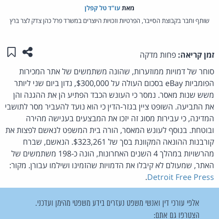
מאת‏
עו"ד טל קפלן
שותף וחבר בקבוצת הסייבר, הפרטיות וזכויות היוצרים במשרד פרל כהן צדק לצר ברץ
שתפו ע
שמו
זמן קריאה:
פחות מדקה
סוחר של דמויות ממוזערות, שהונה משתמשים של אתר המכירות
הפומביות eBay בסכום העולה על $300,000, נדון ביום שני ליותר
משש שנות מאסר. נמסר כי העונש הכבד הפתיע הן את ההגנה והן
את התביעה. השופט ציין בגזר-הדין כי הוא נועד להעביר מסר לתושבי
המדינה, כי עבירות מסוג זה יזכו את המבצעים בענישה מהירה
ובוטחת. בנוסף לעונש המאסר, הורה בית המשפט לנאשם לפצות את
קורבנות ההונאה המקוונת בסך של $323,261. הנאשם, שברח
מהרשויות במהלך 4 השנים האחרונות, הונה כ-198 משתמשים של
האתר, שמעולם לא קיבלו את הדמויות שהזמינו ושילמו עבורן. מקור:
.
Detroit Free Press
אלפי עורכי דין ואנשי משפט נעזרים בידע משפטי מהימן ועדכני.
הצטרפו גם אתם: