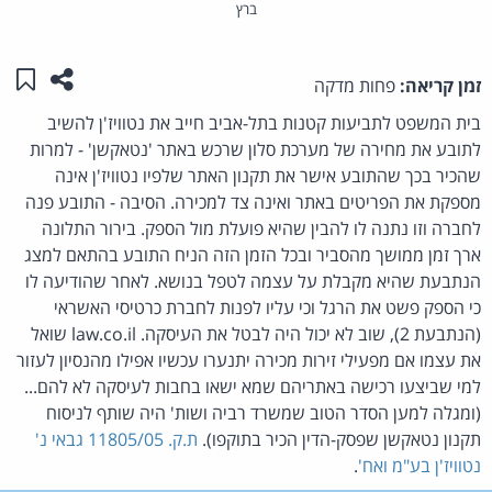
ברץ
שתפו ע
שמו
זמן קריאה:
פחות מדקה
בית המשפט לתביעות קטנות בתל-אביב חייב את נטוויז'ן להשיב
לתובע את מחירה של מערכת סלון שרכש באתר 'נטאקשן' - למרות
שהכיר בכך שהתובע אישר את תקנון האתר שלפיו נטוויז'ן אינה
מספקת את הפריטים באתר ואינה צד למכירה. הסיבה - התובע פנה
לחברה וזו נתנה לו להבין שהיא פועלת מול הספק. בירור התלונה
ארך זמן ממושך מהסביר ובכל הזמן הזה הניח התובע בהתאם למצג
הנתבעת שהיא מקבלת על עצמה לטפל בנושא. לאחר שהודיעה לו
כי הספק פשט את הרגל וכי עליו לפנות לחברת כרטיסי האשראי
(הנתבעת 2), שוב לא יכול היה לבטל את העיסקה. law.co.il שואל
את עצמו אם מפעילי זירות מכירה יתנערו עכשיו אפילו מהנסיון לעזור
למי שביצעו רכישה באתריהם שמא ישאו בחבות לעיסקה לא להם...
(ומגלה למען הסדר הטוב שמשרד רביה ושות' היה שותף לניסוח
תקנון נטאקשן שפסק-הדין הכיר בתוקפו).
ת.ק. 11805/05 גבאי נ'
נטוויז'ן בע"מ ואח'
.