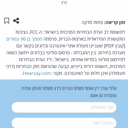
ברץ
שתפו ע
שמו
זמן קריאה:
פחות מדקה
לתשומת לב ועדת הבחירות המרכזית בישראל: ה-FCC, נציבות
התקשורת הפדראלית בארצות-הברית, פרסמה
מסמך בן 96 עמודים
[קובץ PDF] שעניינו פעולת אתרי אינטרנט ובלוגים בקשר עם
מערכת בחירות. בין המגבלות - פרסום פוליטי בבלוגים ייחשב כשווה
לפירסום פוליטי במדיות אחרות. בישראל, יו"ר ועדת הבחירות
המרכזית, השופט דורית בייניש, קבעה שהוראות חוק הבחריות (דרכי
תעמולה) אינן חלות על האינטרנט. מקור:
Hearsay.com
.
אלפי עורכי דין ואנשי משפט נעזרים בידע משפטי מהימן ועדכני.
הצטרפו גם אתם:
שם משתמש
*
דואל
*