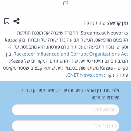
ברץ
שתפו ע
שמו
זמן קריאה:
פחות מדקה
Streamcast Networks, החברה שיצרה את תוכנת החלפת
הקבצים מורפיאוס, הגישה תביעה נגד שורה של חברות ובהן Kazaa
וסקייפ. נוסח התביעה וטענותיה טרם פורסמו. היא מתבססת על ה-
Racketeer Influenced and Corrupt Organizations Act
. בין
הנתבעים גם מייסדי סקייפ, שהיו המפתחים המקוריים של Kazaa.
סקייפ ו- Kazaa משתמשות בטכנולוגיית שיתוף קבצים שסטרימקאסט
פתחה. מקור:
CNET News.com
.
אלפי עורכי דין ואנשי משפט נעזרים בידע משפטי מהימן ועדכני.
הצטרפו גם אתם:
שם משתמש
*
דואל
*