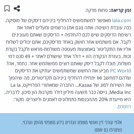
שתפו ע
שמו
זמן קריאה:
פחות מדקה
lala.com
מאפשר למשתמשים להחליף ביניהם דיסקים של מוסיקה.
ככה עובדת השיטה: אתה (וגם את) נרשמים ומעלים לאתר את
רשימת הדיסקים שיש לכם להחלפה + הדיסקים שאתם מעונינים
לקבל. אם משתמש אחר חושק באחד מדיסקיכם, אתם יכולים לשלוח
אליו את התקליטור באמצעות מעטפה משולמת-מראש ולקבל נקודת
זכות. בעזרת הנקודה הזו + דולר אחד שישולם לאתר + 49 סנט דמי
משלוח, תוכלו לקבל דיסק שאתם רוצים ממשתמש אחר. נחמד, אה?
PC World
מביע את החשש שמשתמשים יעתיקו את הדיסקים
שלהם למחשב ואז יתחילו להחליף ביניהם תקליטורים, מה שיהפוך
את השירות לסוג של Kazaa... החברה שמאחורי הפרוייקט, La la
Media Inc, גייסה כבר תשעה מיליון דולר מקרנות הון סיכון. לדבריה,
היא מייעדת 20% מההכנסות כתמלוגים לאמנים וליוצרים. מקור:
רויטרס
.
אלפי עורכי דין ואנשי משפט נעזרים בידע משפטי מהימן ועדכני.
הצטרפו גם אתם: