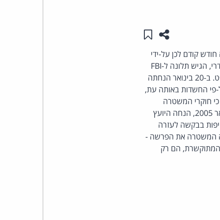
העומד
שתפו עמוד זה
שמור ב"תכנים שלי"
בראש
דש קודם לכן על-ידי
(דורש הרשמה) בא-כוח אחד הנאשמים, עו"ד יעקב סודרי, הגיש תלונה ל-FBI
קבוצת
בנימוק של עבירה לכאורה על החוק הפדראלי האמריקני, האוסר חדירה למאגרי מידע ללא צו משופט. ב-20 בינואר הנחתה
האינטרנט,
-פי החשדות באותה עת,
ברואר 2005 הסתבר לפרקליטות, כי חוקרי המשטרה
הסייבר
חודרים לשרתים כאלו בארה"ב, שהיו בשימושם של מעורבים בפרשה. יום לאחר מכן, ב- 24 בפברואר 2005, הנחה היועץ
יפות בבקשה לעזרה
וזכויות
 המשטרה את הפרשה -
 המתוקשרת, הם רק
היוצרים
של
פרל