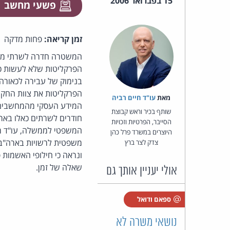
15 בפברואר 2006
פשעי מחשב
זמן קריאה:
פחות מדקה
המשטרה חדרה לשרתי מחשב
הפרקליטות שלא לעשות כן
הפרקליטות את צוות החקי
מאת‏
עו"ד חיים רביה
שותף בכיר וראש קבוצת
הסייבר, הפרטיות וזכויות
המשפטי לממשלה, עו"ד מנ
היוצרים במשרד פרל כהן
משפטית לרשויות בארה"ב ת
צדק לצר ברץ
ונראה כי חילופי האשמות
שאלה של זמן.
אולי יעניין אותך גם
ספאם ודואל
נושאי משרה לא