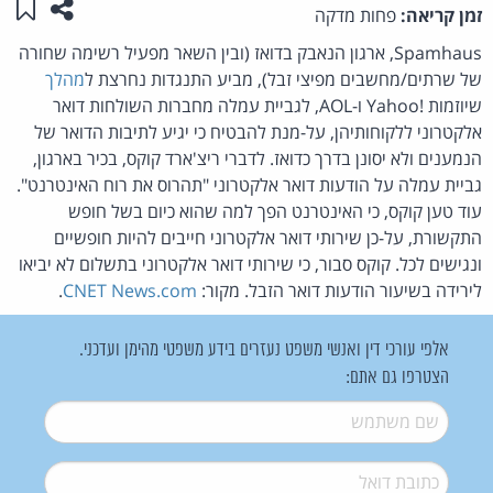
שתפו ע
שמו
זמן קריאה:
פחות מדקה
Spamhaus, ארגון הנאבק בדואז (ובין השאר מפעיל רשימה שחורה
של שרתים/מחשבים מפיצי זבל), מביע התנגדות נחרצת ל
מהלך
שיוזמות !Yahoo ו-AOL, לגביית עמלה מחברות השולחות דואר
אלקטרוני ללקוחותיהן, על-מנת להבטיח כי יגיע לתיבות הדואר של
הנמענים ולא יסונן בדרך כדואז. לדברי ריצ'ארד קוקס, בכיר בארגון,
גביית עמלה על הודעות דואר אלקטרוני "תהרוס את רוח האינטרנט".
עוד טען קוקס, כי האינטרנט הפך למה שהוא כיום בשל חופש
התקשורת, על-כן שירותי דואר אלקטרוני חייבים להיות חופשיים
ונגישים לכל. קוקס סבור, כי שירותי דואר אלקטרוני בתשלום לא יביאו
לירידה בשיעור הודעות דואר הזבל. מקור:
CNET News.com
.
אלפי עורכי דין ואנשי משפט נעזרים בידע משפטי מהימן ועדכני.
הצטרפו גם אתם:
שם משתמש
*
דואל
*