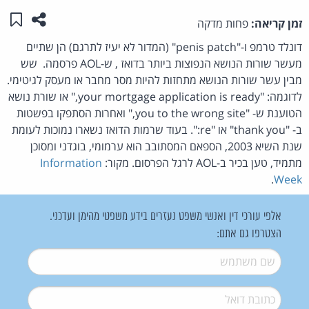
שתפו ע
שמו
זמן קריאה:
פחות מדקה
דונלד טרמפ ו-"penis patch" (המדור לא יעיז לתרגם) הן שתיים
מעשר שורות הנושא הנפוצות ביותר בדואז , ש-AOL פרסמה. שש
מבין עשר שורות הנושא מתחזות להיות מסר מחבר או מעסק לגיטימי.
לדוגמה: "your mortgage application is ready," או שורת נושא
הטוענת ש- "you to the wrong site," ואחרות הסתפקו בפשטות
ב- "thank you" או "re:". בעוד שרמות הדואז נשארו נמוכות לעומת
שנת השיא 2003, הספאם המסתובב הוא ערמומי, בוגדני ומסוכן
מתמיד, טען בכיר ב-AOL לרגל הפרסום. מקור:
Information
.
Week
אלפי עורכי דין ואנשי משפט נעזרים בידע משפטי מהימן ועדכני.
הצטרפו גם אתם:
שם משתמש
*
דואל
*