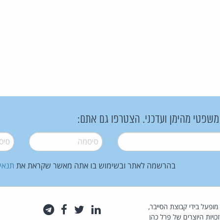
 משפטי מהימן ועדכני. הצטרפו גם אתם:
סיסמה
*
סיסמה
בהרשמה לאתר ובשימוש בו אתה מאשר שקראת את
תנאי
law.co.il מופעל בידי קבוצת הסייבר,
לינקדאין
טוויטר
פייסבוק
טלגרם
כויות היוצרים של פרל כהן