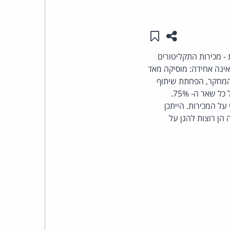
העומד
שתפו עמוד זה
שמור ב"תכנים שלי"
בראש
צים יפחת - מכירות התקליטורים
וצאה אינה אחידה: מוסיקה מאד
קבוצת
 המחקר, הפחתת שיתוף
האינטרנט,
הקבצים ב- 30% תועיל למכירותיהם של 25% התקליטורים הפופולאריים ביותר, ותפגע במכירות של כל שאר ה- 75%.
ל המכירות. הייתכן
הסייבר
ן רוצות להגן על
וזכויות
היוצרים
של
פרל