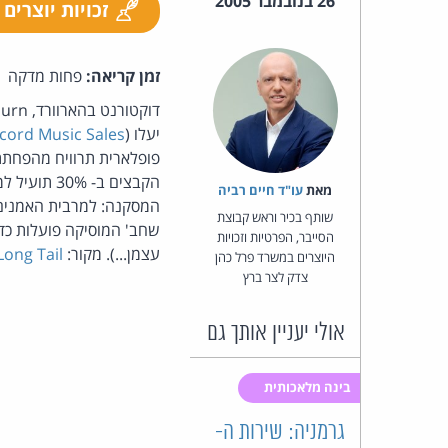
26 בנובמבר 2005
זכויות יוצרים
זמן קריאה:
פחות מדקה
יעלו (
ecord Music Sales
פופלארית תרוויח מהפחתת
מאת‏
עו"ד חיים רביה
המסקנה: למרבית האמנים, 
שותף בכיר וראש קבוצת
שחב' המוסיקה פועלות כד
הסייבר, הפרטיות וזכויות
עצמן...). מקור:
Long Tail
היוצרים במשרד פרל כהן
צדק לצר ברץ
אולי יעניין אותך גם
בינה מלאכותית
גרמניה: שירות ה-