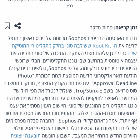
ברץ
שתפו ע
שמו
זמן קריאה:
פחות מדקה
חברת האבטחה הבריטית Sophos מדווחת על וירוס ראשון המנצל
לרעה את
ה- Root Kit ששילבה סוני בחלק מתקליטורי המוסיקה
שלה
כדי להגן עליהם מפני העתקה. התוכנה של סוני התקינה את
עצמה אוטומטית במחשב שבו נוגנו התקליטורים, מבלי שרוכשי
הדיסקים יהיו מודעים לקיומה. על פי Sophos, גולשים רבים קיבלו
הודעת דואר אלקטרוני חדשה המופצת תחת הכותרת "Photo
Approval Deadline". עם פתיחת הקובץ המצורף, מותקן במחשבם
סוס טרויאני בשם Troj/Stinx-E, שעלול לנטרל את הפיירוול של
המחשב ולאפשר לתוקפים להשתלט עליו מרחוק. במחשבים שבהם
נוגנו התקליטורים המוגנים של סוני, היישום העוין מסתיר את עצמו
באמצעות תוכנת-ההגנה שלה. "ההתפתחות החדשה מסבכת את סוני
אף יותר", אמר גראהם קלולי מ-Sophos, "החברה סבלה מפרסומים
שליליים בתקשורת עד עכשיו בגלל היישום האנטי פיראטי, וגילוי
הווירוס החדש מחמיר את המצב". השבוע הוגשה
תובענה ייצוגית