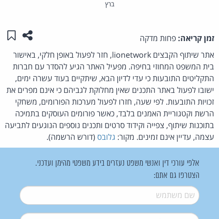
ברץ
שתפו ע
שמו
זמן קריאה:
פחות מדקה
אתר שיתוף הקבצים lionetwork, חזר לפעול באופן חלקי, באישור
בית המשפט המחוזי בחיפה. מפעיל האתר הגיע להסדר עם חברות
התקליטים התובעות כי עדי לדיון הבא, שיתקיים בעוד עשרה ימים,
ישובו לפעול באתר התכנים שאין מחלוקת לגביהם כי אינם מפרים את
זכויות התובעות. לפי שעה, חזרו לפעול מערכות הפורומים, משחקי
הרשת וקטגוריית האמנים בלבד, כאשר פורומים העוסקים בתמיכה
בתוכנות שיתוף, צפייה וקידוד סרטים ותכנים נוספים הנוגעים לתביעה
עצמה, עדיין אינם זמינים. מקור:
גלובס
(דורש הרשמה).
אלפי עורכי דין ואנשי משפט נעזרים בידע משפטי מהימן ועדכני.
הצטרפו גם אתם:
שם משתמש
*
דואל
*