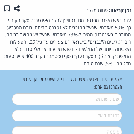
שתפו ע
שמו
זמן קריאה:
פחות מדקה
ערב ראש השנה מפרסם מכון נטוויז'ן לחקר האינטרנט סקר הקובע
כך: 59% מאזרחי ישראל מחוברים לאינטרנט מביתם. רובם המכריע
מחוברים באינטרנט מהיר. ל-73% מאזרחי ישראל יש מחשב בביתם.
רוב הגולשים ה"כבדים" בישראל הם צעירים עד גיל 29. והפעילות
השכיחה ביותר של הגולשים - חיפוש מידע ודואר אלקטרוני (לא
החלפת קבצים?!). הסקר נערך בסוף ספטמבר בקרב 400 איש. טעות
הדגימה - 5%. שנה טובה.
אלפי עורכי דין ואנשי משפט נעזרים בידע משפטי מהימן ועדכני.
הצטרפו גם אתם:
שם משתמש
*
דואל
*
סיסמה
*