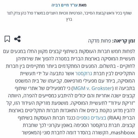
מאת‏
עו"ד חיים רביה
שותף בכיר וראש קבוצת הסייבר, הפרטיות וזכויות היוצרים במשרד פרל כהן צדק לצר
ברץ
שתפו ע
שמו
זמן קריאה:
פחות מדקה
לפחות חמש חברות העוסקות בשיתוף קבצים מקוון החלו במגעים עם
תעשיית המוסיקה בארצות הברית במטרה להפוך את שירותיהן
לחוקיים - בתשלום. המגעים המתקדמים ביותר מתקיימים בין חברות
התקליטים לבין חברת
גרוקסטר
אשר נתבעה על ידי תעשיית
המוסיקה, ביחד עם מפעילי מורפיאוס. קביעתו של בית המשפט
בתביעה זו (
MGM v. Grokster
) כי למפעילים של אתרי שיתוף
קבצים ישנה אחריות והם יכולים להיתבע כמסייעים להפרה, היוותה
"זריקת עידוד" לתעשיית המוסיקה. מושפעת מזריקת העידוד הזו, קל
להבין מדוע נוקטת בימים אלו התאגדות חברות התקליטים בארצות
הברית (RIAA)
בצעדים נוספים
כנגד חברות העוסקות בשיתוף
קבצים. חברת גרוקסטר הסכימה באופן עקרוני לכך שחברת
mashboxx, הקשורה בהסדר דומה לחברת סוני (המאפשר