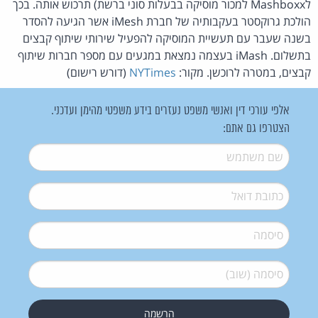
לMashboxx למכור מוסיקה בבעלות סוני ברשת) תרכוש אותה. בכך
הולכת גרוקסטר בעקבותיה של חברת iMesh אשר הגיעה להסדר
בשנה שעבר עם תעשיית המוסיקה להפעיל שירותי שיתוף קבצים
בתשלום. iMash בעצמה נמצאת במגעים עם מספר חברות שיתוף
קבצים, במטרה לרוכשן. מקור:
NYTimes
(דורש רישום)
אלפי עורכי דין ואנשי משפט נעזרים בידע משפטי מהימן ועדכני.
הצטרפו גם אתם:
שם משתמש
*
דואל
*
סיסמה
*
סיסמה (שוב)
*