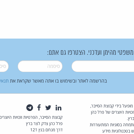
 משפטי מהימן ועדכני. הצטרפו גם אתם:
סיסמה
*
סיסמה
בהרשמה לאתר ובשימוש בו אתה מאשר שקראת את
תנאי
law.co.il מופעל בידי קבוצת הסייבר,
לינקדאין
טוויטר
פייסבוק
טלגרם
כויות היוצרים של פרל כהן
קבוצת הסייבר, הפרטיות וזכויות היוצרים
רץ.
פרל כהן צדק לצר ברץ
תמחה בסוגיות המתעוררות
דרך מנחם בגין 121
 בטכנולוגיות מידע