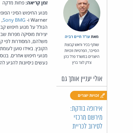
זמן קריאה:
פחות מדקה
מנוע החיפוש הסיני הפופול
Warner ו-
Sony BMG
, 
יצירות מוסיקה מפרות שבב
מאת‏
עו"ד חיים רביה
משלהם, המסודרות לפי קטי
שותף בכיר וראש קבוצת
הקובץ. באידו טוען לעומתם
הסייבר, הפרטיות וזכויות
מנועי חיפוש אחרים. בנוס
היוצרים במשרד פרל כהן
נעשים ניסיונות להגיע לה
צדק לצר ברץ
אולי יעניין אותך גם
זכויות יוצרים
אירופה בודקת:
מירשם מרכזי
לסירוב לכריית