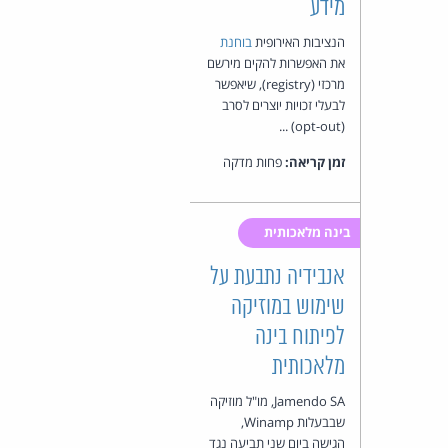
מידע
הנציבות האירופית
בוחנת
את האפשרות להקים מירשם
מרכזי (registry), שיאפשר
לבעלי זכויות יוצרים לסרב
(opt-out) ...
זמן קריאה:
פחות מדקה
בינה מלאכותית
אנבידיה נתבעת על
שימוש במוזיקה
לפיתוח בינה
מלאכותית
Jamendo SA, מו"ל מוזיקה
שבבעלות Winamp,
הגישה ביום שני תביעה נגד