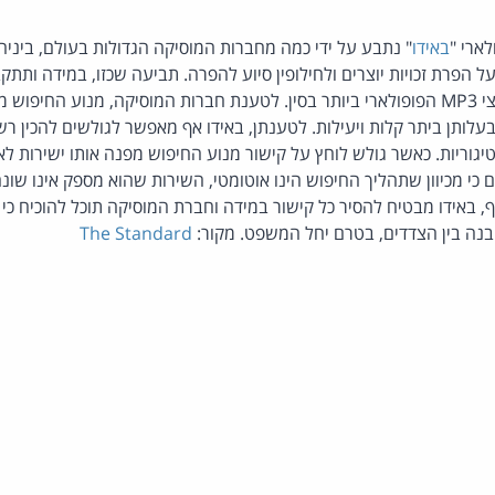
ארי "
באידו
" נתבע על ידי כמה מחברות המוסיקה הגדולות בעולם, ביניה
על הפרת זכויות יוצרים ולחילופין סיוע להפרה. תביעה שכזו, במידה ותת
הגולל על מנוע חיפוש קבצי MP3 הפופולארי ביותר בסין. לטענת חברות המוסיקה, מנוע
עלותן ביתר קלות ויעילות. לטענתן, באידו אף מאפשר לגולשים להכין ר
גוריות. כאשר גולש לוחץ על קישור מנוע החיפוש מפנה אותו ישירות לא
 כי מכיוון שתהליך החיפוש הינו אוטומטי, השירות שהוא מספק אינו שונ
ף, באידו מבטיח להסיר כל קישור במידה וחברת המוסיקה תוכל להוכיח כי 
בנה בין הצדדים, בטרם יחל המשפט. מקור:
The Standard