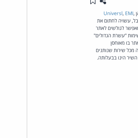
שתפו עמוד זה
שמור ב"תכנים שלי"
העומד
ן
,
EMI
,
Universl
קבל, עשויה לחתום את
בראש
 החיפוש מאפשר לגולשים לאתר
שימות "עשרת הגדולים"
קבוצת
תר בו מאוחסן
ה מכל שירות שנותנים
האינטרנט,
השיר הינו בבעלותה.
הסייבר
וזכויות
היוצרים
של
פרל