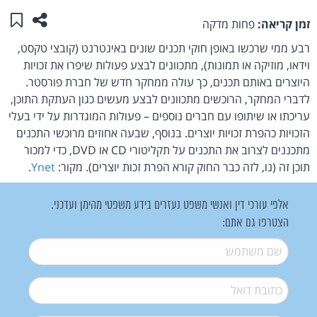
שתפו ע
שמו
זמן קריאה:
פחות מדקה
רבע ממי שרכשו באופן חוקי תכנים שונים באינטרנט (קובצי טקסט,
וידאו, מוזיקה או תמונות), מתכוונים לבצע פעולות שיפרו את זכויות
היוצרים באותם תכנים, כך עולה ממחקר חדש של חברת פורסטר.
לדברי המחקר, הרוכשים מתכוונים לבצע מעשים כגון העתקת התוכן,
עריכתו או שיתופו עם חברים נוספים – פעולות המוגדרות על ידי בעלי
הזכויות כהפרת זכויות יוצרים. בנוסף, שבעה אחוזים מרוכשי התכנים
מתכננים לצרוב את התכנים על תקליטורי CD או DVD, כדי למכור
תוכן זה (נו, לזה כבר החוק קורא הפרת זכות יוצרים). מקור:
Ynet
.
אלפי עורכי דין ואנשי משפט נעזרים בידע משפטי מהימן ועדכני.
הצטרפו גם אתם:
שם משתמש
*
דואל
*