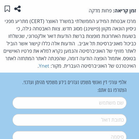
שתפו ע
שמו
זמן קריאה:
פחות מדקה
מרכז אבטחת המידע הממשלתי במשרד האוצר (CERT) מתריע מפני
ניסיון הונאה מקוון (פישינג) מסוג חדש. צוות האבטחה גילה, כי
בשעות האחרונות מופצות ברשת הודעות דואר אלקטרוני, שנשלחו
כביכול מאוניברסיטת תל אביב. הודעות אלה כללו קישור אשר הוביל
לאתר מזויף של האוניברסיטה והנמען נקרא למלא את פרטיו האישיים
בטופס. אתמול הופצה הודעה דומה, שהפנתה לאתר המתחזה לאתר
האינטרנט של האוניברסיטה העברית. מקור:
Ynet
.
אלפי עורכי דין ואנשי משפט נעזרים בידע משפטי מהימן ועדכני.
הצטרפו גם אתם:
שם משתמש
*
דואל
*
סיסמה
*