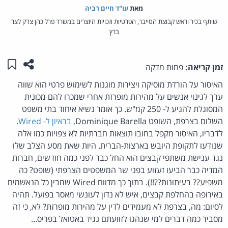
מאת‏
עו"ד חיים רביה
שותף בכיר וראש קבוצת הסייבר, הפרטיות וזכויות היוצרים במשרד פרל כהן צדק לצר
ברץ
שתפו ע
שמו
זמן קריאה:
פחות מדקה
האיסור על הורדת מוסיקה ויצירות מוגנות לשימוש פרטי הוא שווה
ערך לגינוי אנשים על מהירות מופרזת אחרי שמכרו להם מכונית
המסוגלת להגיע ל- 250 קמ"ש. כך אומר נשיא איחוד בתי משפט
השלום בצרפת, השופט Dominique Barella,
בראיון ל- Wired
.
לדבריו, האיסור מקפל בחובו תוצאות חברתיות לא צפויות כמו אלה
שנודעו לתקופת היובש בארצות-הברית. היות שאת מסע הצלב שלו
נגד ענישת משתפי קבצים הוא החל כבר לפני כמה חודשים, חברות
המדיה כבר הביעו זעזוע בפני שר המשפטים הצרפתי (שופט? כה
משפיע?? בעיתונות??!!). בתוך כך מדווח Wired שמבין כל הנאשמים
באירופה בהחלפת קבצים, איש לא נדון לעונשי מאסר בפועל. תהיה
לסיום: מה, בצרפת לא מעמידים לדין על מהירות מופרזת? לא, כי זה
מסביר כמה דברים למי שנהגו לזוועתם נגיד באטואל בפריס...