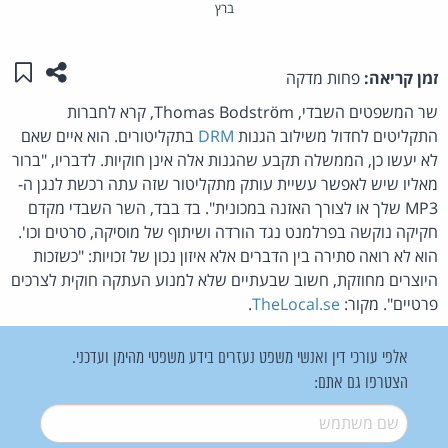
ברץ
שתפו ע
שמו
זמן קריאה:
פחות מדקה
שר המשפטים השבדי, Thomas Bodström, קרא לחברות
התקליטים לחדול משילוב הגנות
DRM
בתקליטורים. הוא איים שאם
לא יעשו כן, הממשלה תקבע שהגנות אלה אינן חוקיות. לדבריו, "ברור
מאליו שיש לאפשר עשיית עותק מתקליטור שזה עתה רכשת לנגן ה-
MP3 שלך או לצורך האזנה במכונית". בד בבד, השר השבדי מקדם
חקיקה נוקשה בפרלמנט נגד הורדה ושיתוף של מוסיקה, סרטים וכו'.
הוא לא רואה סתירה בין הדברים אלא איזון נכון של זכויות: "כשזכות
היוצרים מחוזקת, חשוב שבעתיים שלא למנוע העתקה חוקית לצרכים
פרטיים". מקור:
TheLocal.se
.
אלפי עורכי דין ואנשי משפט נעזרים בידע משפטי מהימן ועדכני.
הצטרפו גם אתם:
שם משתמש
*