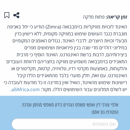
שתפו ע
שמו
זמן קריאה:
פחות מדקה
האיגוד לזכויות מוזיקליות בזימבבואה (Zimra) הודיע כי יחל באכיפה
מוגברת כנגד העושים שימוש במוזיקה מקומית, ללא רישיון כדין
מבעלי זכויות היוצרים. לדברי האיגוד, נגזלים האומנים המקומיים
במיליוני דולרים מדי שנה בגין פיראטיות ושימושים מפרים
ביצירותיהם, לרבות ברשת האינטרנט. האיגוד הוסיף כי מרבית
התאגידים בזימבבואה משמיעים מוזיקה בחצריהם לרווחת העובדים
והלקוחות, באמצעות מקלטי רדיו, טלוויזיה, קלטות, תקליטורים או
האינטרנט. עם זאת, חלק מזערי בלבד מהתאגידים הללו קיבל
רישיונות שימוש מהאיגוד, הואיל ואין במדינה זו כל מודעות לעובדה כי
יש לשלם תמלוגים עבור השימושים הללו. מקור:
allAfrica.com
.
אלפי עורכי דין ואנשי משפט נעזרים בידע משפטי מהימן ועדכני.
הצטרפו גם אתם:
שם משתמש
*