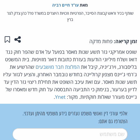
מאת‏
עו"ד חיים רביה
שותף בכיר וראש קבוצת הסייבר, הפרטיות וזכויות היוצרים במשרד פרל כהן צדק לצר
ברץ
שתפו ע
שמו
זמן קריאה:
פחות מדקה
שופט אמריקני גזר תשע שנות מאסר בפועל על אדם שהפר חוק נגד
דואז ושלח מיליוני הודעות בעזרת כתובות דואר מזויפות. בית המשפט
בליסבורג, וירג'יניה, קיבל את
המלצת חבר מושבעים
שהרשיע את
ג'רמי ג'יינס מצפון קרוליינה בחודש נובמבר האחרון, והציע לגזור עליו
תשע שנות מאסר. עם זאת עיכב השופט את תחילת ריצוי גזר הדין עד
לדיון בערעור, בנימוק כי התביעה התבססה על חוק חדש ומאסרו של
ג'יינס מעורר שאלות חוקתיות. מקור:
Ynet
.
אלפי עורכי דין ואנשי משפט נעזרים בידע משפטי מהימן ועדכני.
הצטרפו גם אתם:
שם משתמש
*