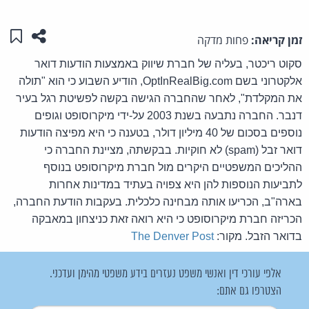
שתפו ע
שמו
זמן קריאה:
פחות מדקה
סקוט ריכטר, בעליה של חברת שיווק באמצעות הודעות דואר
אלקטרוני בשם OptInRealBig.com, הודיע השבוע כי הוא "תולה
את המקלדת", לאחר שהחברה הגישה בקשה לפשיטת רגל בעיר
דנבר. החברה נתבעה בשנת 2003 על-ידי מיקרוסופט וגופים
נוספים בסכום של 40 מיליון דולר, בטענה כי היא מפיצה הודעות
דואר זבל (spam) לא חוקיות. בבקשתה, מציינת החברה כי
ההליכים המשפטיים היקרים מול חברת מיקרוסופט בנוסף
לתביעות הנוספות להן היא צפויה בעתיד במדינות אחרות
בארה"ב, הכריעו אותה מבחינה כלכלית. בעקבות הודעת החברה,
הכריזה חברת מיקרוסופט כי היא רואה זאת כניצחון במאבקה
בדואר הזבל. מקור:
The Denver Post
אלפי עורכי דין ואנשי משפט נעזרים בידע משפטי מהימן ועדכני.
הצטרפו גם אתם: