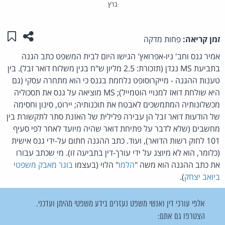
ברץ
שתפו ע
שמו
זמן קריאה:
פחות מדקה
אמיר גנס וחב' ניו-אפרואץ' הגישו היום לבית המשפט כתב הגנה
בתביעת MS נגדן (תזכורת: 2.5 מליון ש"ח בגין משלוח דואר זבל). בין
טענות ההגנה - מייקרוסופט נלחמת בגנס כי הוא מתחרה עסקי (גם
היא שולחת דואז למנויי הוטמייל); MS מוציאה על גנס את תסכוליה
מכשלונותיה המתמשכים לאבטח את תוכנותיה; יירוט, סינון וחסימה
של הודעות דואר זבל הן עבירה פלילית של האזנת סתר לתקשורת בין
מחשבים (שלא לדבר על פתיחת דואר שהיה מיועד לאחר לפי סעיף
101 לחוק רשות הדואר), ועוד. כתב ההגנה חתום על-ידי גנס אישית
(כלומר, הוא לא מיוצג על ידי עורך-דין בתביעה זו). מי שכתב עבורו
את כתב ההגנה הוא משה "
הלמו
" הלוי (בעצמו
בוגר מאבק משפטי
ביואב יצחק
).
אלפי עורכי דין ואנשי משפט נעזרים בידע משפטי מהימן ועדכני.
הצטרפו גם אתם: