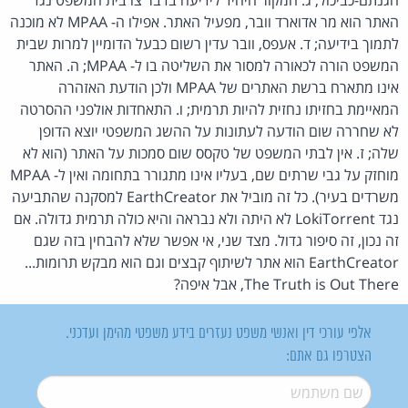
האתר הוא מר אדוארד וובר, מפעיל האתר. אפילו ה- MPAA לא מוכנה
לתמוך בידיעה; ד. אעפס, וובר עדין רשום כבעל הדומיין למרות שבית
המשפט הורה לכאורה למסור את השליטה בו ל- MPAA; ה. האתר
אינו מתארח ברשת האתרים של MPAA ולכן הודעת האזהרה
המאיימת בחזיתו נחזית להיות תרמית; ו. התאחדות אולפני ההסרטה
לא שחררה שום הודעה לעתונות על ההשג המשפטי יוצא הדופן
שלה; ז. אין לבתי המשפט של טקסס שום סמכות על האתר (הוא לא
מוחזק על גבי שרתים שם, בעליו אינו מתגורר בתחומה ואין ל- MPAA
משרדים בעיר). כל זה מוביל את EarthCreator למסקנה שהתביעה
נגד LokiTorrent לא היתה ולא נבראה והיא כולה תרמית גדולה. אם
זה נכון, זה סיפור גדול. מצד שני, אי אפשר שלא להבחין בזה שגם
EarthCreator הוא אתר לשיתוף קבצים וגם הוא מבקש תרומות...
The Truth is Out There, אבל איפה?
אלפי עורכי דין ואנשי משפט נעזרים בידע משפטי מהימן ועדכני.
הצטרפו גם אתם:
שם משתמש
*