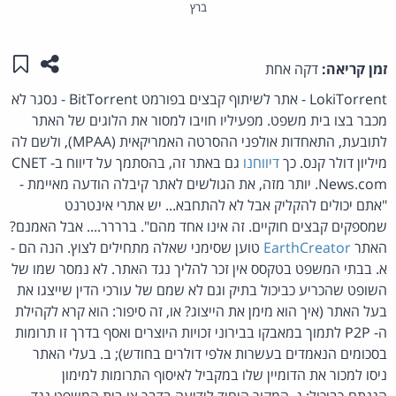
ברץ
שתפו ע
שמו
זמן קריאה:
דקה אחת
LokiTorrent - אתר לשיתוף קבצים בפורמט BitTorrent - נסגר לא
מכבר בצו בית משפט. מפעיליו חויבו למסור את הלוגים של האתר
לתובעת, התאחדות אולפני ההסרטה האמריקאית (MPAA), ולשם לה
מיליון דולר קנס. כך
דיווחנו
גם באתר זה, בהסתמך על דיווח ב- CNET
News.com. יותר מזה, את הגולשים לאתר קיבלה הודעה מאיימת -
"
אתם יכולים להקליק אבל לא להתחבא... יש אתרי אינטרנט
שמספקים קבצים חוקיים. זה אינו אחד מהם". ברררר....
אבל האמנם?
האתר
EarthCreator
טוען שסימני שאלה מתחילים לצוץ. הנה הם -
א. בבתי המשפט בטקסס אין זכר להליך נגד האתר. לא נמסר שמו של
השופט שהכריע כביכול בתיק וגם לא שמם של עורכי הדין שייצגו את
בעל האתר (איך הוא מימן את הייצוג? או, זה סיפור: הוא קרא לקהילת
ה- P2P לתמוך במאבקו בבירוני זכויות היוצרים ואסף בדרך זו תרומות
בסכומים הנאמדים בעשרות אלפי דולרים בחודש); ב. בעלי האתר
ניסו למכור את הדומיין שלו במקביל לאיסוף התרומות למימון
הגנתם-כביכול; ג. המקור היחיד לידיעה בדבר צו בית המשפט נגד