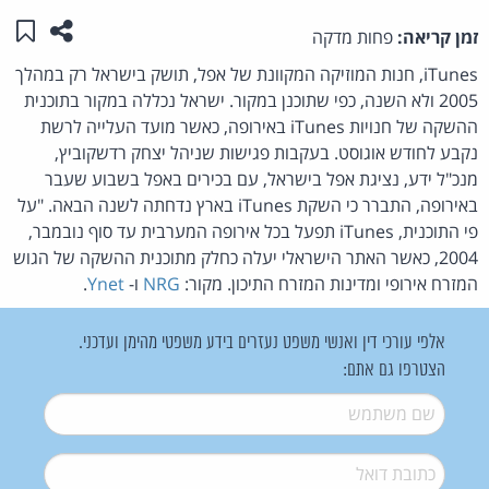
שתפו ע
שמו
זמן קריאה:
פחות מדקה
iTunes, חנות המוזיקה המקוונת של אפל, תושק בישראל רק במהלך
2005 ולא השנה, כפי שתוכנן במקור. ישראל נכללה במקור בתוכנית
ההשקה של חנויות iTunes באירופה, כאשר מועד העלייה לרשת
נקבע לחודש אוגוסט. בעקבות פגישות שניהל יצחק רדשקוביץ,
מנכ"ל ידע, נציגת אפל בישראל, עם בכירים באפל בשבוע שעבר
באירופה, התברר כי השקת iTunes בארץ נדחתה לשנה הבאה. "על
פי התוכנית, iTunes תפעל בכל אירופה המערבית עד סוף נובמבר,
2004, כאשר האתר הישראלי יעלה כחלק מתוכנית ההשקה של הגוש
המזרח אירופי ומדינות המזרח התיכון. מקור:
NRG
ו-
Ynet
.
אלפי עורכי דין ואנשי משפט נעזרים בידע משפטי מהימן ועדכני.
הצטרפו גם אתם:
שם משתמש
*
דואל
*