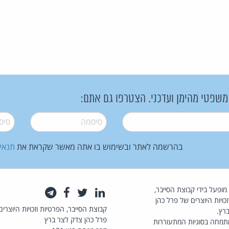
 משפטי מהימן ועדכני. הצטרפו גם אתם:
סיסמה
*
סיסמה
בהרשמה לאתר ובשימוש בו אתה מאשר שקראת את
תנאי
law.co.il מופעל בידי קבוצת הסייבר,
לינקדאין
טוויטר
פייסבוק
טלגרם
כויות היוצרים של פרל כהן
קבוצת הסייבר, הפרטיות וזכויות היוצרים
רץ.
פרל כהן צדק לצר ברץ
תמחה בסוגיות המתעוררות