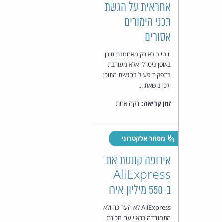
אחראית על הגשת
תכני הימורים
אסורים
יו-טיוב לא רק מאחסנת תוכן
באופן ניטרלי אלא מעורבת
בתפקיד פעיל בהגשת התוכן
ולכן נושאת ...
זמן קריאה:
דקה אחת
מסחר אלקטרוני
אירופה קונסת את
AliExpress
ב-550 מיליון אירו
AliExpress לא העריכה ולא
התמודדה כראוי עם מכירת