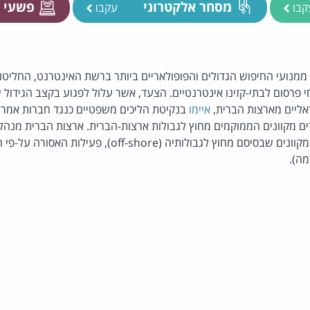
מסחר אלקטרוני
פשעי 
קבו
עקבו
 ממנועי החיפוש הגדולים והפופולאריים ביותר ברשת האינטרנט, החליטו
 פרסום לבתי-קזינו אינטרנטיים. הצעד, אשר עלול לפגוע בקצב הגידול ש
ליים מארצות הברית,
איימו
בנקיטת הליכים משפטיים כנגד חברות אמרי
ים מקוונים הממוקמים מחוץ לגבולות ארצות-הברית. ארצות הברית מנה
ולותיה (off-shore), פעילות האסורה על-פי החוק האמריקאי. מקור:
ה).