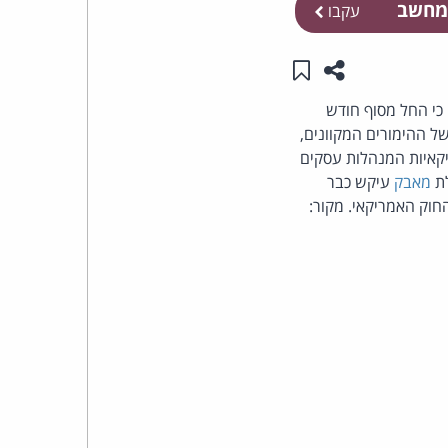
מחשב
עקבו
העומד
שתפו עמוד זה
שמור ב"תכנים שלי"
בראש
 כי החל מסוף חודש
ל ההימורים המקוונים,
קבוצת
קאיות המנהלות עסקים
האינטרנט,
לת
מאבק
עיקש כבר
הסייבר
וזכויות
היוצרים
של
פרל