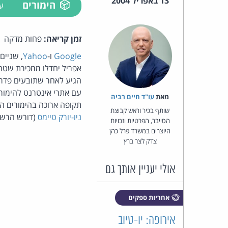
13 באפריל 2004
הימורים
ע
זמן קריאה:
פחות מדקה
Google
ו-
Yahoo
, שניים
אפריל יחדלו ממכירת שטחי
הגיע לאחר שתובעים פדרא
עם אתרי אינטרנט להימור
מאת‏
עו"ד חיים רביה
תקופה ארוכה בהימורים המקוונים שבסיסם מחוץ לגב
שותף בכיר וראש קבוצת
ניו-יורק טיימס
(דורש הרשמ
הסייבר, הפרטיות וזכויות
היוצרים במשרד פרל כהן
צדק לצר ברץ
אולי יעניין אותך גם
אחריות ספקים
אירופה: יו-טיוב