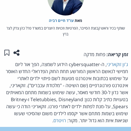
מאת‏
עו"ד חיים רביה
שותף בכיר וראש קבוצת הסייבר, הפרטיות וזכויות היוצרים במשרד פרל כהן צדק לצר
ברץ
שתפו ע
שמו
זמן קריאה:
פחות מדקה
ג'ון זוקאריני
, ה-cybersquatter הידוע לשמצה, הפך אור ליום
חמישי לנאשם הראשון המורשע תחת החוק הפדראלי החדש האוסר
על שימוש בכתובות אינטרנט מטעות לשם פיתוי ילדים לאתרי
אינטרנט פורנוגרפיים (שם השיטה - "מלכודת עכברים"). זוקאריני,
אשר נדון ל-30 חודשי מאסר, עשה שימוש בשמות מתחם המאויתים
בטעויות כתיב קלות כגון: Teletubbies, Disneyland ו-Britney
Spears, על-מנת לפתות ילדים לאתרי פורנו. זוקאריני הודה כי עשה
שימוש בשמות מתחם אשר יקסמו לילדים משום שהסיכוי שעשו
שגיאות איות הוא גדול יותר. מקור:
רויטרס
.