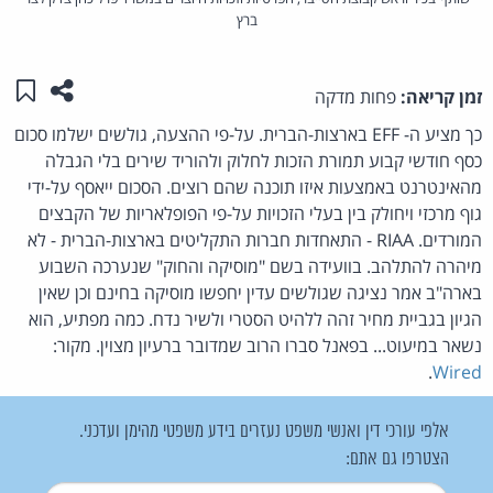
ברץ
שתפו ע
שמו
זמן קריאה:
פחות מדקה
כך מציע ה- EFF בארצות-הברית. על-פי ההצעה, גולשים ישלמו סכום
כסף חודשי קבוע תמורת הזכות לחלוק ולהוריד שירים בלי הגבלה
מהאינטרנט באמצעות איזו תוכנה שהם רוצים. הסכום ייאסף על-ידי
גוף מרכזי ויחולק בין בעלי הזכויות על-פי הפופלאריות של הקבצים
המורדים. RIAA - התאחדות חברות התקליטים בארצות-הברית - לא
מיהרה להתלהב. בוועידה בשם "מוסיקה והחוק" שנערכה השבוע
בארה"ב אמר נציגה שגולשים עדין יחפשו מוסיקה בחינם וכן שאין
הגיון בגביית מחיר זהה ללהיט הסטרי ולשיר נדח. כמה מפתיע, הוא
נשאר במיעוט... בפאנל סברו הרוב שמדובר ברעיון מצוין. מקור:
.
Wired
אלפי עורכי דין ואנשי משפט נעזרים בידע משפטי מהימן ועדכני.
הצטרפו גם אתם: