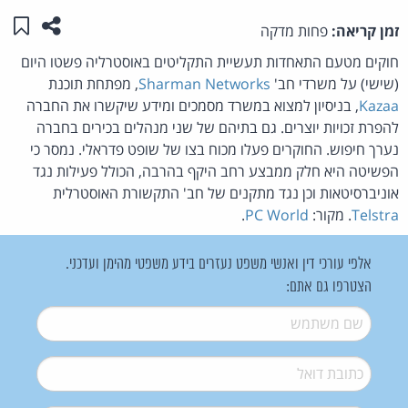
שתפו ע
שמו
זמן קריאה:
פחות מדקה
חוקים מטעם התאחדות תעשיית התקליטים באוסטרליה פשטו היום
(שישי) על משרדי חב'
Sharman Networks
, מפתחת תוכנת
Kazaa
, בניסיון למצוא במשרד מסמכים ומידע שיקשרו את החברה
להפרת זכויות יוצרים. גם בתיהם של שני מנהלים בכירים בחברה
נערך חיפוש. החוקרים פעלו מכוח בצו של שופט פדראלי. נמסר כי
הפשיטה היא חלק ממבצע רחב היקף בהרבה, הכולל פעילות נגד
אוניברסיטאות וכן נגד מתקנים של חב' התקשורת האוסטרלית
Telstra
. מקור:
PC World
.
אלפי עורכי דין ואנשי משפט נעזרים בידע משפטי מהימן ועדכני.
הצטרפו גם אתם:
שם משתמש
*
דואל
*